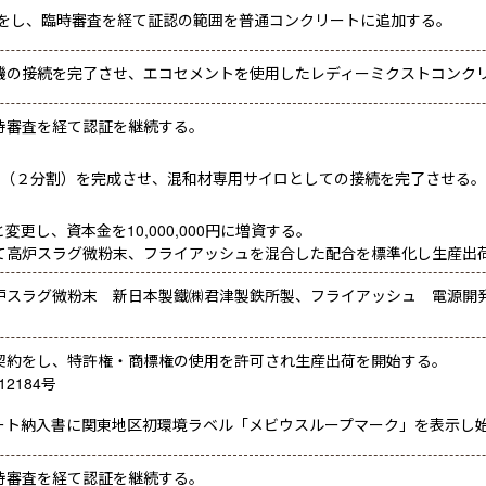
請をし、臨時審査を経て証認の範囲を普通コンクリートに追加する。
機の接続を完了させ、エコセメントを使用したレディーミクストコンク
持審査を経て認証を継続する。
機（２分割）を完成させ、混和材専用サイロとしての接続を完了させる。
更し、資本金を10,000,000円に増資する。
て高炉スラグ微粉末、フライアッシュを混合した配合を標準化し生産出
炉スラグ微粉末 新日本製鐵㈱君津製鉄所製、フライアッシュ 電源開
契約をし、特許権・商標権の使用を許可され生産出荷を開始する。
12184号
ート納入書に関東地区初環境ラベル「メビウスループマーク」を表示し
持審査を経て認証を継続する。