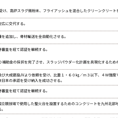
受け、高炉スラグ微粉末、フライアッシュを混合したクリーンクリートを
安広に交代する。
機を追加し、骨材輸送を全自動化させる。
持審査を経て認証を継続する。
くり補助金の採択を完了させ、スラッジパウダー化計画を具現化するため
及び大成建設JVより依頼を受け、比重１・６０㎏／ｍ３以下、４Ｗ強度
東日本の承認を受け納入を成功させる。
持審査を経て認証を継続する。
国立競技場で使用した聖火台を設置するためのコンクリートを九州北部
る。