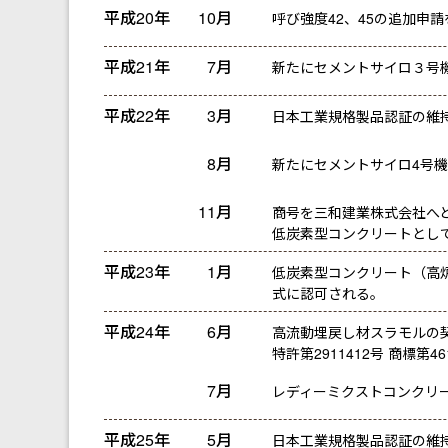
平成20年
10月
呼び強度42、45の追加申
平成21年
7月
新たにセメントサイロ３号
平成22年
3月
日本工業規格製品認証の維
8月
新たにセメントサイロ4号
11月
商号を三和建業株式会社へと変
低炭素型コンクリートとし
平成23年
1月
低炭素型コンクリート（高
式に認可される。
平成24年
6月
高流動埋戻し材スラモルの
特許第2911412号 商標第46
7月
レディーミクストコンクリ
平成25年
5月
日本工業規格製品認証の維