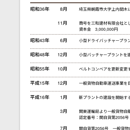
昭和36年
8月
埼玉県朝霞市大字上内間木
11月
商号を三和建材有限会社と
資本金 3,000,000円
昭和43年
6月
小型ドライバッチャープラ
昭和48年
12月
小型バッチャープラントを
昭和55年
10月
ベルトコンベアを更新変更
平成15年
12月
一般貨物自動車運送事業を
平成16年
1月
新プラントの建設を開始す
3月
関東運輸局より一般貨物自
認定番号：関自貨第2056号
7月
関自貨第2056号 一般貨