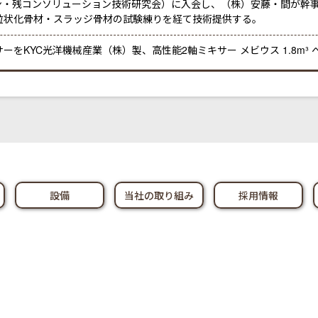
ン・残コンソリューション技術研究会）に入会し、（株）安藤・間が幹事
粒状化骨材・スラッジ骨材の試験練りを経て技術提供する。
ーをKYC光洋機械産業（株）製、高性能2軸ミキサー メビウス 1.8m
設備
当社の取り組み
採用情報