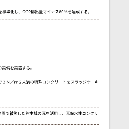
標準化し、CO2排出量マイナス80％を達成する。
の設備を設置する。
で３Ｎ／㎜２未満の特殊コンクリートをスラッジケーキ
地震で被災した熊本城の瓦を活用し、瓦保水性コンクリ