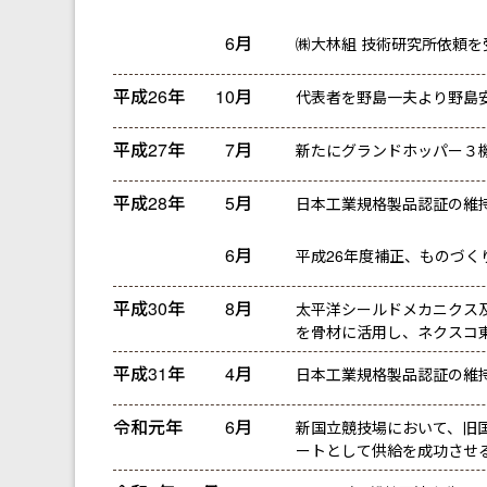
6月
㈱大林組 技術研究所依頼を
平成26年
10月
代表者を野島一夫より野島
平成27年
7月
新たにグランドホッパー３
平成28年
5月
日本工業規格製品認証の維
6月
平成26年度補正、ものづ
平成30年
8月
太平洋シールドメカニクス
を骨材に活用し、ネクスコ
平成31年
4月
日本工業規格製品認証の維
令和元年
6月
新国立競技場において、旧
ートとして供給を成功させ